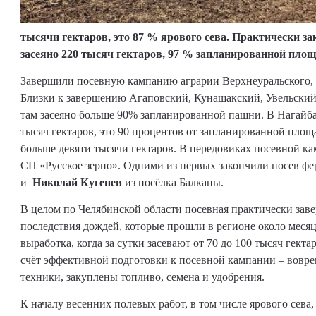
тысячи гектаров, это 87 % ярового сева. Практически з
засеяно 220 тысяч гектаров, 97 % запланированной площ
Завершили посевную кампанию аграрии Верхнеуральского, 
Близки к завершению Агаповский, Кунашакский, Увельский
там засеяно больше 90% запланированной пашни. В Нагайба
тысяч гектаров, это 90 процентов от запланированной площа
больше девяти тысячи гектаров. В передовиках посевной к
СП «Русское зерно». Одними из первых закончили посев ф
и
Николай Кугенев
из посёлка Балканы.
В целом по Челябинской области посевная практически зав
последствия дождей, которые прошли в регионе около месяц
выработка, когда за сутки засевают от 70 до 100 тысяч гекта
счёт эффективной подготовки к посевной кампании – вовр
техники, закуплены топливо, семена и удобрения.
К началу весенних полевых работ, в том числе ярового сева