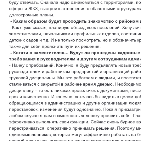
буду отвечать. Сначала надо ознакомиться с территориями, п
сферы и ЖКХ, выстроить отношения с областными структурами
долгосрочные планы.
- Каким образом будет проходить знакомство с районом 
- Как я уже сказал, планирую объезд всех поселений. Хочу ли
заместителями, начальниками профильных отделов, состояние
детских садов и т.д. И не только посмотреть, но и обозначить 
также для себя прояснить пути их решения.
- Кстати о заместителях… Будут ли проведены кадровые
требования к руководителям и другим сотрудникам адм
- Начну с требований. Конечно, я буду предъявлять новые тр
руководителям и работникам предприятий и организаций райо
трудовой дисциплины. Мы все работаем с людьми, и посетител
сталкиваться с закрытой в рабочее время дверью. Необходим
дисциплину – то есть никаких проволочек с документами, пись
срок и качественно. И конечно, хотелось бы видеть в целом 
обращающимся в администрацию и другие организации людям
перестановок, изменения будут однозначно. Пока я присматри
любом случае я дам возможность человеку проявить себя. Гла
эффективно выполнять свои функции. Сейчас очень бурное вр
перестраиваться, оперативно принимать решения. Поэтому мн
единомышленников, которые могут эффективно работать на бл
первый план здесь выходят не личные симпатии или антипатии