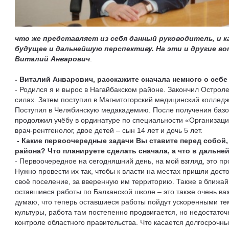
что же представляет из себя данный руководитель, и к
будущее и дальнейшую перспективу. На эти и другие в
Виталий Анварович
.
- Виталий Анварович, расскажите сначала немного о себе
- Родился я и вырос в Нагайбакском районе. Закончил Острол
силах. Затем поступил в Магнитогорский медицинский колледж
Поступил в Челябинскую медакадемию. После получения базо
продолжил учёбу в ординатуре по специальности «Организаци
врач-рентгенолог, двое детей – сын 14 лет и дочь 5 лет.
- Какие первоочередные задачи Вы ставите перед собой,
района? Что планируете сделать сначала, а что в дальн
- Первоочередное на сегодняшний день, на мой взгляд, это п
Нужно провести их так, чтобы к власти на местах пришли дост
своё поселение, за вверенную им территорию. Также в ближ
оставшиеся работы по Балканской школе – это также очень важ
думаю, что теперь оставшиеся работы пойдут ускоренными т
культуры, работа там постепенно продвигается, но недостаточ
контроле областного правительства. Что касается долгосрочных